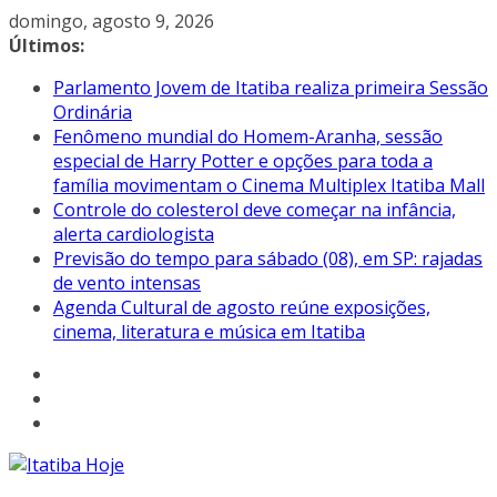
Pular
domingo, agosto 9, 2026
para
Últimos:
o
Parlamento Jovem de Itatiba realiza primeira Sessão
conteúdo
Ordinária
Fenômeno mundial do Homem-Aranha, sessão
especial de Harry Potter e opções para toda a
família movimentam o Cinema Multiplex Itatiba Mall
Controle do colesterol deve começar na infância,
alerta cardiologista
Previsão do tempo para sábado (08), em SP: rajadas
de vento intensas
Agenda Cultural de agosto reúne exposições,
cinema, literatura e música em Itatiba