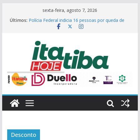
Pular
sexta-feira, agosto 7, 2026
para
Últimos:
Polícia Federal indicia 16 pessoas por queda de
o
avião da Voepass
Prefeitura de Itatiba atualiza telefones de 24
conteúdo
unidades e serviços municipais
Eleições 2026: o que muda para candidatos e
eleitores?
FOCOnaPOLÍTICA#238
Boca a Boca#238
Desconto