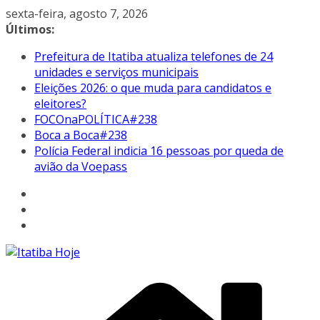
Pular
sexta-feira, agosto 7, 2026
para
Últimos:
o
Prefeitura de Itatiba atualiza telefones de 24
conteúdo
unidades e serviços municipais
Eleições 2026: o que muda para candidatos e
eleitores?
FOCOnaPOLÍTICA#238
Boca a Boca#238
Polícia Federal indicia 16 pessoas por queda de
avião da Voepass