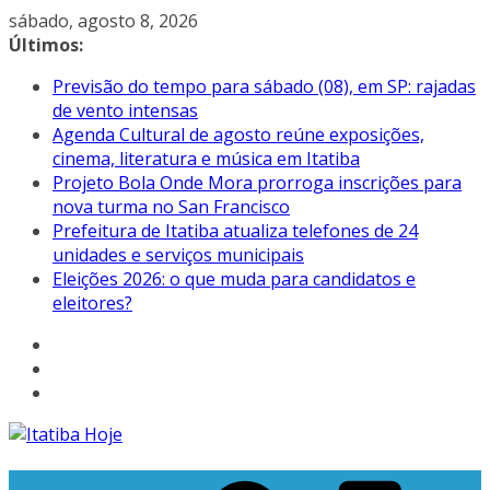
Pular
sábado, agosto 8, 2026
para
Últimos:
o
Previsão do tempo para sábado (08), em SP: rajadas
conteúdo
de vento intensas
Agenda Cultural de agosto reúne exposições,
cinema, literatura e música em Itatiba
Projeto Bola Onde Mora prorroga inscrições para
nova turma no San Francisco
Prefeitura de Itatiba atualiza telefones de 24
unidades e serviços municipais
Eleições 2026: o que muda para candidatos e
eleitores?