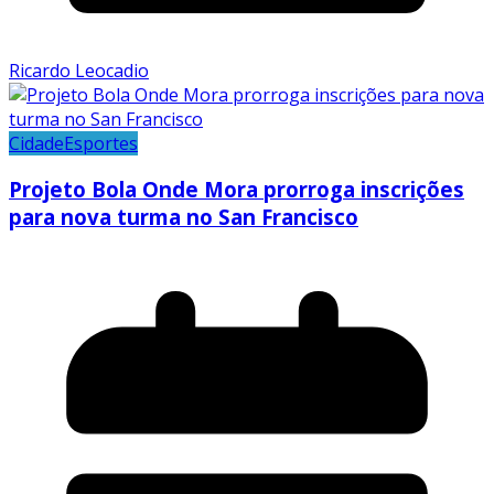
Ricardo Leocadio
Cidade
Esportes
Projeto Bola Onde Mora prorroga inscrições
para nova turma no San Francisco