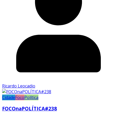
Ricardo Leocadio
Cidade
Foco
Política
FOCOnaPOLÍTICA#238