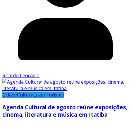
Ricardo Leocadio
Cidade
Cultura
Lazer
Turismo
Agenda Cultural de agosto reúne exposições,
cinema, literatura e música em Itatiba