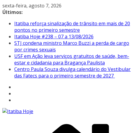
Pular
sexta-feira, agosto 7, 2026
para
Últimos:
o
Itatiba reforça sinalização de trânsito em mais de 20
conteúdo
pontos no primeiro semestre
Itatiba Hoje #238 – 07 a 13/08/2026
STJ condena ministro Marco Buzzi a perda de cargo
por crimes sexuais
USF em Ação leva serviços gratuitos de saúde, bem-
estar e cidadania para Bragança Paulista
Centro Paula Souza divulga calendário do Vestibular
das Fatecs para o primeiro semestre de 2027