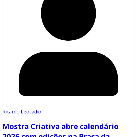
Ricardo Leocadio
Mostra Criativa abre calendário
2026 com edições na Praça da