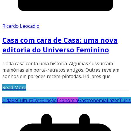
Ricardo Leocadio
Casa com cara de Casa: uma nova
editoria do Universo Feminino
Toda casa conta uma história. Algumas sussurram
memórias em porta-retratos antigos. Outras revelam
sonhos em paredes recém-pintadas. Há lares que
Read More
Cidade
Cultura
Decoração
Economia
Gastronomia
Lazer
Turi