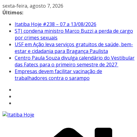
Pular
sexta-feira, agosto 7, 2026
para
Últimos:
o
Itatiba Hoje #238 – 07 a 13/08/2026
conteúdo
STJ condena ministro Marco Buzzi a perda de cargo
por crimes sexuais
USF em Ação leva serviços gratuitos de saúde, bem-
estar e cidadania para Bragança Paulista
Centro Paula Souza divulga calendário do Vestibular
das Fatecs para o primeiro semestre de 2027
Empresas devem facilitar vacinação de
trabalhadores contra o sarampo