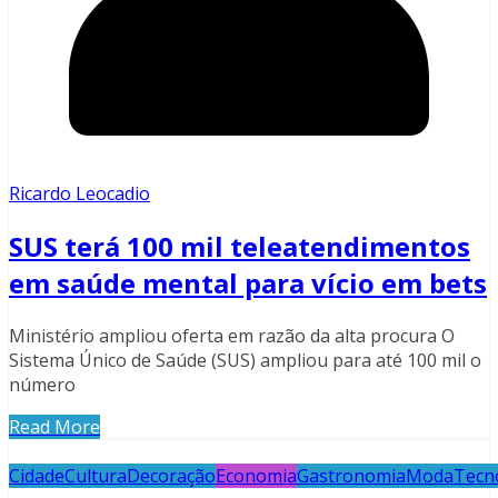
Ricardo Leocadio
SUS terá 100 mil teleatendimentos
em saúde mental para vício em bets
Ministério ampliou oferta em razão da alta procura O
Sistema Único de Saúde (SUS) ampliou para até 100 mil o
número
Read More
Cidade
Cultura
Decoração
Economia
Gastronomia
Moda
Tecn