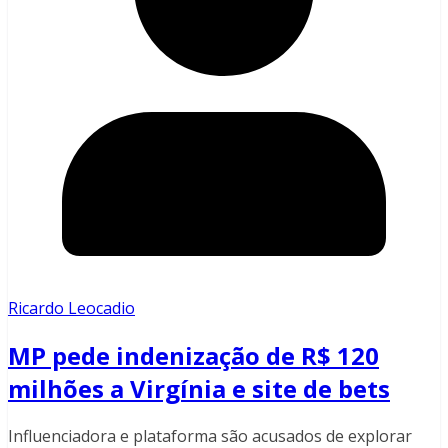
Ricardo Leocadio
MP pede indenização de R$ 120
milhões a Virgínia e site de bets
Influenciadora e plataforma são acusados de explorar