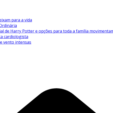
eixam para a vida
Ordinária
de Harry Potter e opções para toda a família movimentam 
ta cardiologista
de vento intensas