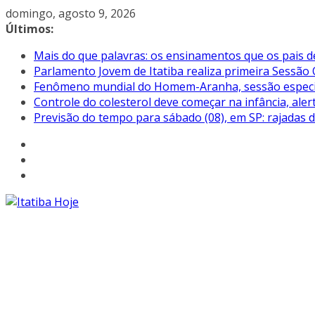
Pular
domingo, agosto 9, 2026
para
Últimos:
o
Mais do que palavras: os ensinamentos que os pais d
conteúdo
Parlamento Jovem de Itatiba realiza primeira Sessão 
Fenômeno mundial do Homem-Aranha, sessão especial 
Controle do colesterol deve começar na infância, aler
Previsão do tempo para sábado (08), em SP: rajadas 