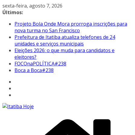
Pular
sexta-feira, agosto 7, 2026
para
Últimos:
o
Projeto Bola Onde Mora prorroga inscrições para
conteúdo
nova turma no San Francisco
Prefeitura de Itatiba atualiza telefones de 24
unidades e serviços municipais
Eleições 2026: o que muda para candidatos e
eleitores?
FOCOnaPOLÍTICA#238
Boca a Boca#238