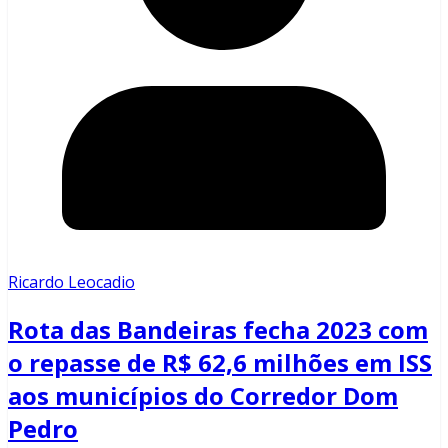
Ricardo Leocadio
Rota das Bandeiras fecha 2023 com
o repasse de R$ 62,6 milhões em ISS
aos municípios do Corredor Dom
Pedro