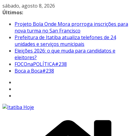
Pular
sábado, agosto 8, 2026
para
Últimos:
o
Projeto Bola Onde Mora prorroga inscrições para
conteúdo
nova turma no San Francisco
Prefeitura de Itatiba atualiza telefones de 24
unidades e serviços municipais
Eleições 2026: o que muda para candidatos e
eleitores?
FOCOnaPOLÍTICA#238
Boca a Boca#238