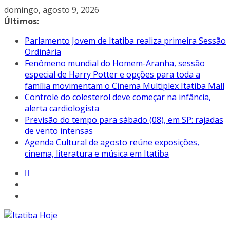
Pular
domingo, agosto 9, 2026
para
Últimos:
o
Parlamento Jovem de Itatiba realiza primeira Sessão
conteúdo
Ordinária
Fenômeno mundial do Homem-Aranha, sessão
especial de Harry Potter e opções para toda a
família movimentam o Cinema Multiplex Itatiba Mall
Controle do colesterol deve começar na infância,
alerta cardiologista
Previsão do tempo para sábado (08), em SP: rajadas
de vento intensas
Agenda Cultural de agosto reúne exposições,
cinema, literatura e música em Itatiba