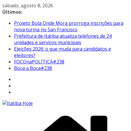
Pular
sábado, agosto 8, 2026
para
Últimos:
o
Projeto Bola Onde Mora prorroga inscrições para
conteúdo
nova turma no San Francisco
Prefeitura de Itatiba atualiza telefones de 24
unidades e serviços municipais
Eleições 2026: o que muda para candidatos e
eleitores?
FOCOnaPOLÍTICA#238
Boca a Boca#238