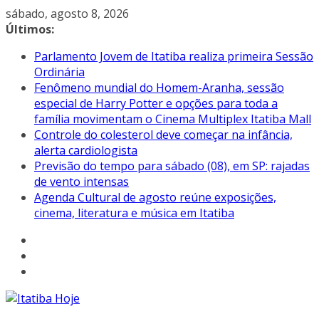
Pular
sábado, agosto 8, 2026
para
Últimos:
o
Parlamento Jovem de Itatiba realiza primeira Sessão
conteúdo
Ordinária
Fenômeno mundial do Homem-Aranha, sessão
especial de Harry Potter e opções para toda a
família movimentam o Cinema Multiplex Itatiba Mall
Controle do colesterol deve começar na infância,
alerta cardiologista
Previsão do tempo para sábado (08), em SP: rajadas
de vento intensas
Agenda Cultural de agosto reúne exposições,
cinema, literatura e música em Itatiba