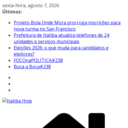
Pular
sexta-feira, agosto 7, 2026
para
Últimos:
o
Projeto Bola Onde Mora prorroga inscrições para
conteúdo
nova turma no San Francisco
Prefeitura de Itatiba atualiza telefones de 24
unidades e serviços municipais
Eleições 2026: o que muda para candidatos e
eleitores?
FOCOnaPOLÍTICA#238
Boca a Boca#238