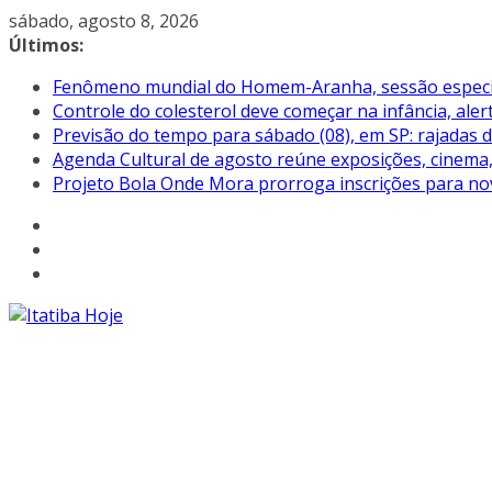
Pular
sábado, agosto 8, 2026
para
Últimos:
o
Fenômeno mundial do Homem-Aranha, sessão especial 
conteúdo
Controle do colesterol deve começar na infância, aler
Previsão do tempo para sábado (08), em SP: rajadas 
Agenda Cultural de agosto reúne exposições, cinema, 
Projeto Bola Onde Mora prorroga inscrições para no