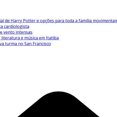
de Harry Potter e opções para toda a família movimentam 
ta cardiologista
de vento intensas
literatura e música em Itatiba
va turma no San Francisco