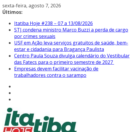
Pular
sexta-feira, agosto 7, 2026
para
Últimos:
o
Itatiba Hoje #238 – 07 a 13/08/2026
conteúdo
STJ condena ministro Marco Buzzi a perda de cargo
por crimes sexuais
USF em Ação leva serviços gratuitos de saúde, bem-
estar e cidadania para Bragança Paulista
Centro Paula Souza divulga calendário do Vestibular
das Fatecs para o primeiro semestre de 2027
Empresas devem facilitar vacinação de
trabalhadores contra o sarampo