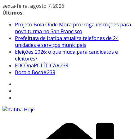
Pular
sexta-feira, agosto 7, 2026
para
Últimos:
o
Projeto Bola Onde Mora prorroga inscrições para
conteúdo
nova turma no San Francisco
Prefeitura de Itatiba atualiza telefones de 24
unidades e serviços municipais
Eleições 2026: o que muda para candidatos e
eleitores?
FOCOnaPOLÍTICA#238
Boca a Boca#238