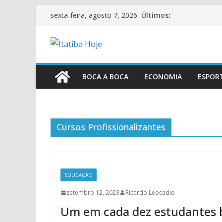
Pular
Últimos:
sexta-feira, agosto 7, 2026
para
o
conteúdo
BOCA A BOCA
ECONOMIA
ESPOR
Cursos Profissionalizantes
EDUCAÇÃO
setembro 12, 2023
Ricardo Leocadio
Um em cada dez estudantes br