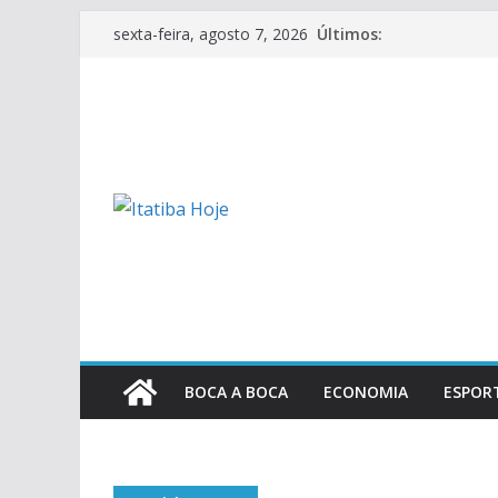
Pular
Últimos:
sexta-feira, agosto 7, 2026
para
o
conteúdo
BOCA A BOCA
ECONOMIA
ESPOR