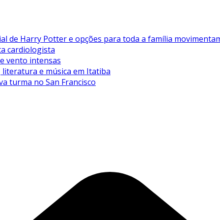
de Harry Potter e opções para toda a família movimentam 
ta cardiologista
de vento intensas
literatura e música em Itatiba
va turma no San Francisco