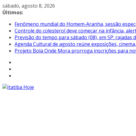
Pular
sábado, agosto 8, 2026
para
Últimos:
o
Fenômeno mundial do Homem-Aranha, sessão especial 
conteúdo
Controle do colesterol deve começar na infância, aler
Previsão do tempo para sábado (08), em SP: rajadas 
Agenda Cultural de agosto reúne exposições, cinema, 
Projeto Bola Onde Mora prorroga inscrições para no