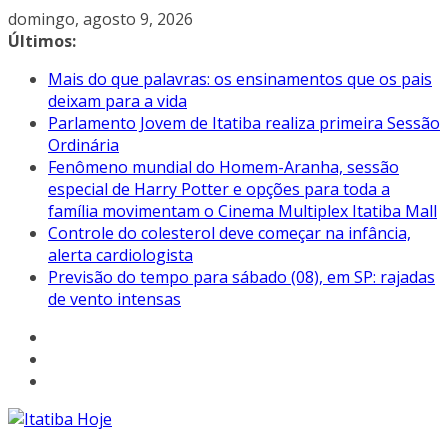
Pular
domingo, agosto 9, 2026
para
Últimos:
o
Mais do que palavras: os ensinamentos que os pais
conteúdo
deixam para a vida
Parlamento Jovem de Itatiba realiza primeira Sessão
Ordinária
Fenômeno mundial do Homem-Aranha, sessão
especial de Harry Potter e opções para toda a
família movimentam o Cinema Multiplex Itatiba Mall
Controle do colesterol deve começar na infância,
alerta cardiologista
Previsão do tempo para sábado (08), em SP: rajadas
de vento intensas