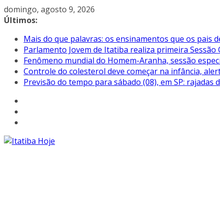
Pular
domingo, agosto 9, 2026
para
Últimos:
o
Mais do que palavras: os ensinamentos que os pais d
conteúdo
Parlamento Jovem de Itatiba realiza primeira Sessão 
Fenômeno mundial do Homem-Aranha, sessão especial 
Controle do colesterol deve começar na infância, aler
Previsão do tempo para sábado (08), em SP: rajadas 