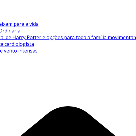
eixam para a vida
Ordinária
de Harry Potter e opções para toda a família movimentam 
ta cardiologista
de vento intensas