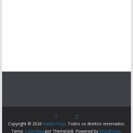
Copyright © 2026
Itatiba Hoje
. Todos os direitos reservados.
Tema:
ColorMag
por ThemeGrill. Powered by
WordPress
.