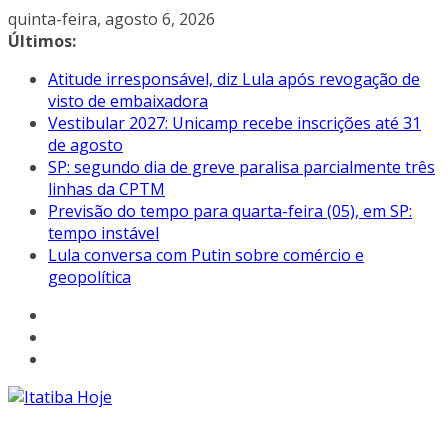
Pular
quinta-feira, agosto 6, 2026
para
Últimos:
o
Atitude irresponsável, diz Lula após revogação de
conteúdo
visto de embaixadora
Vestibular 2027: Unicamp recebe inscrições até 31
de agosto
SP: segundo dia de greve paralisa parcialmente três
linhas da CPTM
Previsão do tempo para quarta-feira (05), em SP:
tempo instável
Lula conversa com Putin sobre comércio e
geopolítica