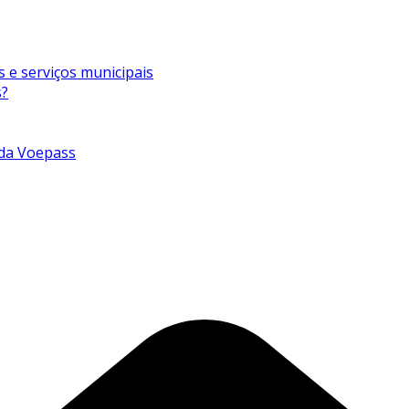
s e serviços municipais
s?
 da Voepass