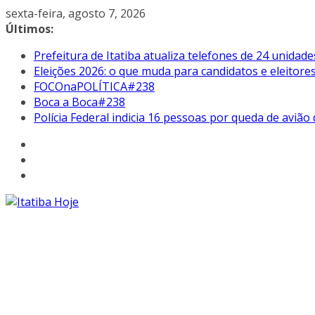
Pular
sexta-feira, agosto 7, 2026
para
Últimos:
o
Prefeitura de Itatiba atualiza telefones de 24 unidade
conteúdo
Eleições 2026: o que muda para candidatos e eleitore
FOCOnaPOLÍTICA#238
Boca a Boca#238
Polícia Federal indicia 16 pessoas por queda de avião