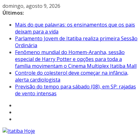
Pular
domingo, agosto 9, 2026
para
Últimos:
o
Mais do que palavras: os ensinamentos que os pais
conteúdo
deixam para a vida
Parlamento Jovem de Itatiba realiza primeira Sessão
Ordinária
Fenômeno mundial do Homem-Aranha, sessão
especial de Harry Potter e opções para toda a
família movimentam o Cinema Multiplex Itatiba Mall
Controle do colesterol deve começar na infância,
alerta cardiologista
Previsão do tempo para sábado (08), em SP: rajadas
de vento intensas