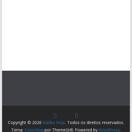
Copyright © 2026
Itatiba Hoje
. Todos os direitos reservados.
Tema:
ColorMag
por ThemeGrill. Powered by
WordPress
.