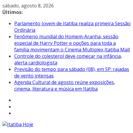
Pular
sábado, agosto 8, 2026
para
Últimos:
o
Parlamento Jovem de Itatiba realiza primeira Sessão
conteúdo
Ordinária
Fenômeno mundial do Homem-Aranha, sessão
especial de Harry Potter e opções para toda a
família movimentam o Cinema Multiplex Itatiba Mall
Controle do colesterol deve começar na infância,
alerta cardiologista
Previsão do tempo para sábado (08), em SP: rajadas
de vento intensas
Agenda Cultural de agosto reúne exposições,
cinema, literatura e música em Itatiba