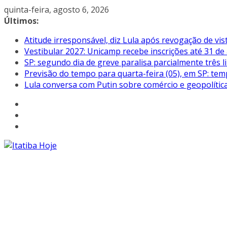
Pular
quinta-feira, agosto 6, 2026
para
Últimos:
o
Atitude irresponsável, diz Lula após revogação de vi
conteúdo
Vestibular 2027: Unicamp recebe inscrições até 31 de
SP: segundo dia de greve paralisa parcialmente três
Previsão do tempo para quarta-feira (05), em SP: tem
Lula conversa com Putin sobre comércio e geopolític