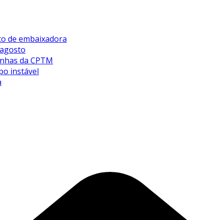
sto de embaixadora
 agosto
 linhas da CPTM
po instável
a