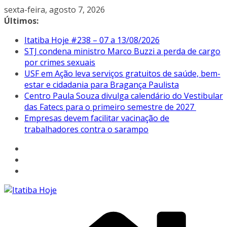
Pular
sexta-feira, agosto 7, 2026
para
Últimos:
o
Itatiba Hoje #238 – 07 a 13/08/2026
conteúdo
STJ condena ministro Marco Buzzi a perda de cargo
por crimes sexuais
USF em Ação leva serviços gratuitos de saúde, bem-
estar e cidadania para Bragança Paulista
Centro Paula Souza divulga calendário do Vestibular
das Fatecs para o primeiro semestre de 2027
Empresas devem facilitar vacinação de
trabalhadores contra o sarampo