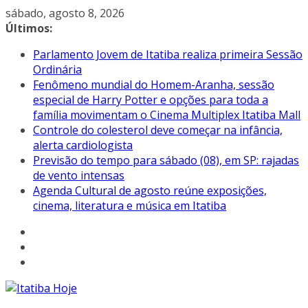
Pular
sábado, agosto 8, 2026
para
Últimos:
o
Parlamento Jovem de Itatiba realiza primeira Sessão
conteúdo
Ordinária
Fenômeno mundial do Homem-Aranha, sessão
especial de Harry Potter e opções para toda a
família movimentam o Cinema Multiplex Itatiba Mall
Controle do colesterol deve começar na infância,
alerta cardiologista
Previsão do tempo para sábado (08), em SP: rajadas
de vento intensas
Agenda Cultural de agosto reúne exposições,
cinema, literatura e música em Itatiba