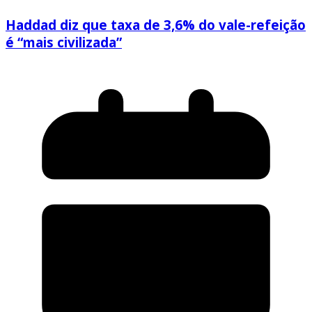
Haddad diz que taxa de 3,6% do vale-refeição
é “mais civilizada”