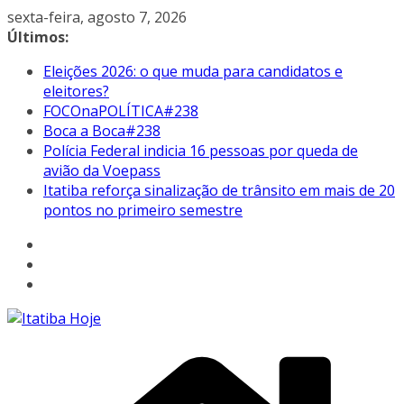
Pular
sexta-feira, agosto 7, 2026
para
Últimos:
o
Eleições 2026: o que muda para candidatos e
conteúdo
eleitores?
FOCOnaPOLÍTICA#238
Boca a Boca#238
Polícia Federal indicia 16 pessoas por queda de
avião da Voepass
Itatiba reforça sinalização de trânsito em mais de 20
pontos no primeiro semestre