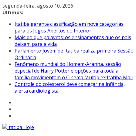
Pular
segunda-feira, agosto 10, 2026
para
Últimos:
o
Itatiba garante classificação em nove categorias
conteúdo
para os Jogos Abertos do Interior
Mais do que palavras: os ensinamentos que os pais
deixam para a vida
Parlamento Jovem de Itatiba realiza primeira Sessão
Ordinária
Fenômeno mundial do Homem-Aranha, sessão
especial de Harry Potter e opções para toda a
família movimentam o Cinema Multiplex Itatiba Mall
Controle do colesterol deve começar na infância,
alerta cardiologista