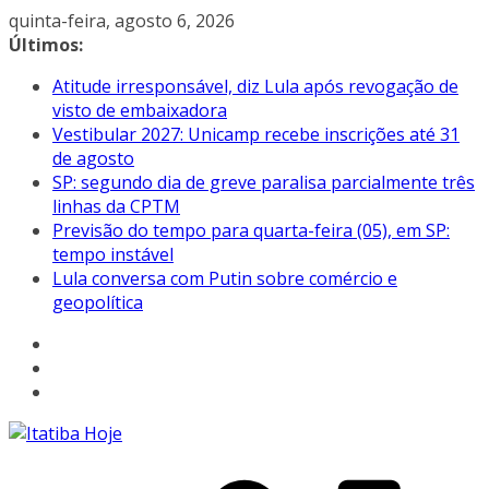
Pular
quinta-feira, agosto 6, 2026
para
Últimos:
o
Atitude irresponsável, diz Lula após revogação de
conteúdo
visto de embaixadora
Vestibular 2027: Unicamp recebe inscrições até 31
de agosto
SP: segundo dia de greve paralisa parcialmente três
linhas da CPTM
Previsão do tempo para quarta-feira (05), em SP:
tempo instável
Lula conversa com Putin sobre comércio e
geopolítica