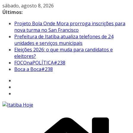
Pular
sábado, agosto 8, 2026
para
Últimos:
o
Projeto Bola Onde Mora prorroga inscrições para
conteúdo
nova turma no San Francisco
Prefeitura de Itatiba atualiza telefones de 24
unidades e serviços municipais
Eleições 2026: o que muda para candidatos e
eleitores?
FOCOnaPOLÍTICA#238
Boca a Boca#238