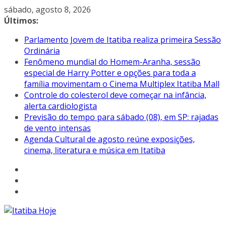
Pular
sábado, agosto 8, 2026
para
Últimos:
o
Parlamento Jovem de Itatiba realiza primeira Sessão
conteúdo
Ordinária
Fenômeno mundial do Homem-Aranha, sessão
especial de Harry Potter e opções para toda a
família movimentam o Cinema Multiplex Itatiba Mall
Controle do colesterol deve começar na infância,
alerta cardiologista
Previsão do tempo para sábado (08), em SP: rajadas
de vento intensas
Agenda Cultural de agosto reúne exposições,
cinema, literatura e música em Itatiba