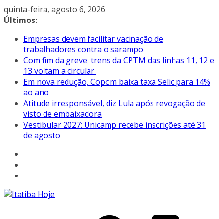
Pular
quinta-feira, agosto 6, 2026
para
Últimos:
o
Empresas devem facilitar vacinação de
conteúdo
trabalhadores contra o sarampo
Com fim da greve, trens da CPTM das linhas 11, 12 e
13 voltam a circular
Em nova redução, Copom baixa taxa Selic para 14%
ao ano
Atitude irresponsável, diz Lula após revogação de
visto de embaixadora
Vestibular 2027: Unicamp recebe inscrições até 31
de agosto