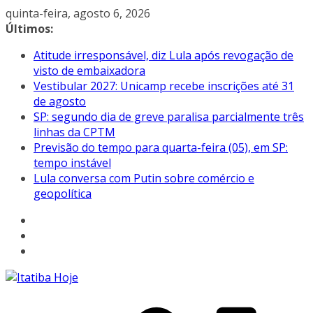
Pular
quinta-feira, agosto 6, 2026
para
Últimos:
o
Atitude irresponsável, diz Lula após revogação de
conteúdo
visto de embaixadora
Vestibular 2027: Unicamp recebe inscrições até 31
de agosto
SP: segundo dia de greve paralisa parcialmente três
linhas da CPTM
Previsão do tempo para quarta-feira (05), em SP:
tempo instável
Lula conversa com Putin sobre comércio e
geopolítica