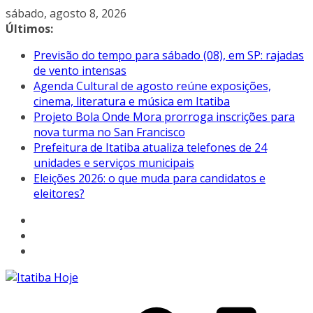
Pular
sábado, agosto 8, 2026
para
Últimos:
o
Previsão do tempo para sábado (08), em SP: rajadas
conteúdo
de vento intensas
Agenda Cultural de agosto reúne exposições,
cinema, literatura e música em Itatiba
Projeto Bola Onde Mora prorroga inscrições para
nova turma no San Francisco
Prefeitura de Itatiba atualiza telefones de 24
unidades e serviços municipais
Eleições 2026: o que muda para candidatos e
eleitores?