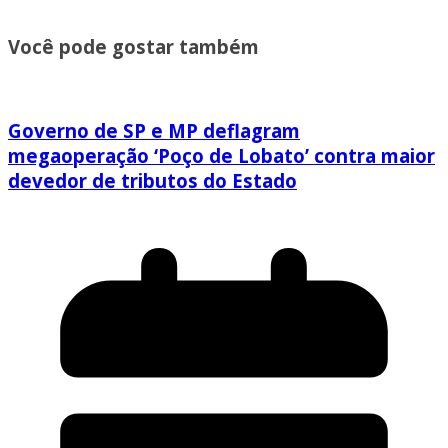
Você pode gostar também
Governo de SP e MP deflagram
megaoperação ‘Poço de Lobato’ contra maior
devedor de tributos do Estado