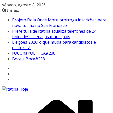
Pular
sábado, agosto 8, 2026
para
Últimos:
o
Projeto Bola Onde Mora prorroga inscrições para
conteúdo
nova turma no San Francisco
Prefeitura de Itatiba atualiza telefones de 24
unidades e serviços municipais
Eleições 2026: o que muda para candidatos e
eleitores?
FOCOnaPOLÍTICA#238
Boca a Boca#238