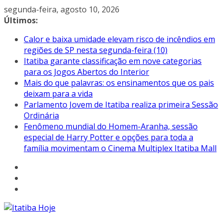
Pular
segunda-feira, agosto 10, 2026
para
Últimos:
o
Calor e baixa umidade elevam risco de incêndios em
conteúdo
regiões de SP nesta segunda-feira (10)
Itatiba garante classificação em nove categorias
para os Jogos Abertos do Interior
Mais do que palavras: os ensinamentos que os pais
deixam para a vida
Parlamento Jovem de Itatiba realiza primeira Sessão
Ordinária
Fenômeno mundial do Homem-Aranha, sessão
especial de Harry Potter e opções para toda a
família movimentam o Cinema Multiplex Itatiba Mall