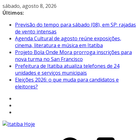
Pular
sábado, agosto 8, 2026
para
Últimos:
o
Previsão do tempo para sábado (08), em SP: rajadas
conteúdo
de vento intensas
Agenda Cultural de agosto reúne exposições,
cinema, literatura e música em Itatiba
Projeto Bola Onde Mora prorroga inscrições para
nova turma no San Francisco
Prefeitura de Itatiba atualiza telefones de 24
unidades e serviços municipais
Eleições 2026: o que muda para candidatos e
eleitores?