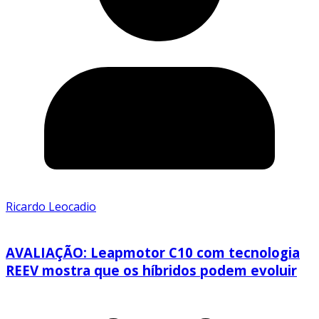
Ricardo Leocadio
AVALIAÇÃO: Leapmotor C10 com tecnologia
REEV mostra que os híbridos podem evoluir