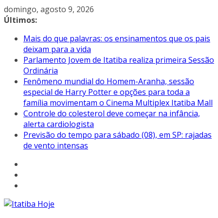
Pular
domingo, agosto 9, 2026
para
Últimos:
o
Mais do que palavras: os ensinamentos que os pais
conteúdo
deixam para a vida
Parlamento Jovem de Itatiba realiza primeira Sessão
Ordinária
Fenômeno mundial do Homem-Aranha, sessão
especial de Harry Potter e opções para toda a
família movimentam o Cinema Multiplex Itatiba Mall
Controle do colesterol deve começar na infância,
alerta cardiologista
Previsão do tempo para sábado (08), em SP: rajadas
de vento intensas