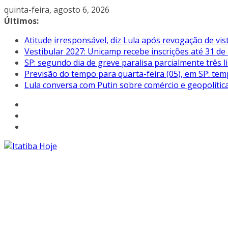
Pular
quinta-feira, agosto 6, 2026
para
Últimos:
o
Atitude irresponsável, diz Lula após revogação de vi
conteúdo
Vestibular 2027: Unicamp recebe inscrições até 31 de
SP: segundo dia de greve paralisa parcialmente três
Previsão do tempo para quarta-feira (05), em SP: tem
Lula conversa com Putin sobre comércio e geopolític