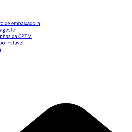
sto de embaixadora
 agosto
 linhas da CPTM
po instável
a