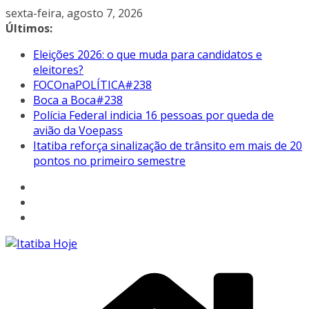
Pular
sexta-feira, agosto 7, 2026
para
Últimos:
o
Eleições 2026: o que muda para candidatos e
conteúdo
eleitores?
FOCOnaPOLÍTICA#238
Boca a Boca#238
Polícia Federal indicia 16 pessoas por queda de
avião da Voepass
Itatiba reforça sinalização de trânsito em mais de 20
pontos no primeiro semestre