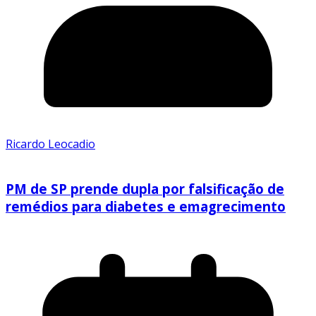
Ricardo Leocadio
PM de SP prende dupla por falsificação de
remédios para diabetes e emagrecimento