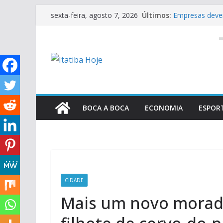
Pular
Últimos:
Empresas devem
sexta-feira, agosto 7, 2026
para
o sarampo
Itatiba Hoje #
o
STJ condena mi
conteúdo
crimes sexuais
USF em Ação le
cidadania para
Centro Paula So
Fatecs para o 
BOCA A BOCA
ECONOMIA
ESPOR
CIDADE
Mais um novo morado