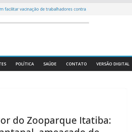
 facilitar vacinação de trabalhadores contra
238 – 07 a 13/08/2026
nistro Marco Buzzi a perda de cargo por
va serviços gratuitos de saúde, bem-estar e
 Bragança Paulista
uza divulga calendário do Vestibular das
primeiro semestre de 2027
TES
POLÍTICA
SAÚDE
CONTATO
VERSÃO DIGITAL
r do Zooparque Itatiba: