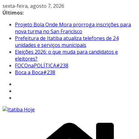
Pular
sexta-feira, agosto 7, 2026
para
Últimos:
o
Projeto Bola Onde Mora prorroga inscrições para
conteúdo
nova turma no San Francisco
Prefeitura de Itatiba atualiza telefones de 24
unidades e serviços municipais
Eleições 2026: o que muda para candidatos e
eleitores?
FOCOnaPOLÍTICA#238
Boca a Boca#238