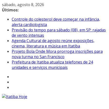
Pular
sábado, agosto 8, 2026
para
Últimos:
o
Controle do colesterol deve começar na infância,
conteúdo
alerta cardiologista
Previsão do tempo para sábado (08), em SP: rajadas
de vento intensas
Agenda Cultural de agosto reúne exposições,
cinema, literatura e música em Itatiba
Projeto Bola Onde Mora prorroga inscrições para
nova turma no San Francisco
Prefeitura de Itatiba atualiza telefones de 24
unidades e serviços municipais