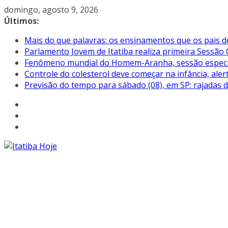
Pular
domingo, agosto 9, 2026
para
Últimos:
o
Mais do que palavras: os ensinamentos que os pais d
conteúdo
Parlamento Jovem de Itatiba realiza primeira Sessão 
Fenômeno mundial do Homem-Aranha, sessão especial 
Controle do colesterol deve começar na infância, aler
Previsão do tempo para sábado (08), em SP: rajadas 