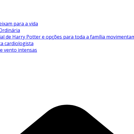
eixam para a vida
Ordinária
de Harry Potter e opções para toda a família movimentam 
ta cardiologista
de vento intensas