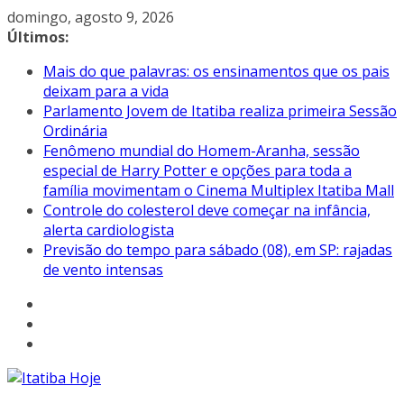
Pular
domingo, agosto 9, 2026
para
Últimos:
o
Mais do que palavras: os ensinamentos que os pais
conteúdo
deixam para a vida
Parlamento Jovem de Itatiba realiza primeira Sessão
Ordinária
Fenômeno mundial do Homem-Aranha, sessão
especial de Harry Potter e opções para toda a
família movimentam o Cinema Multiplex Itatiba Mall
Controle do colesterol deve começar na infância,
alerta cardiologista
Previsão do tempo para sábado (08), em SP: rajadas
de vento intensas