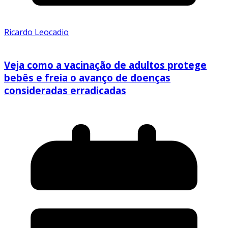
Ricardo Leocadio
Veja como a vacinação de adultos protege
bebês e freia o avanço de doenças
consideradas erradicadas