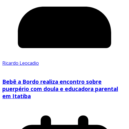
Ricardo Leocadio
Bebê a Bordo realiza encontro sobre
puerpério com doula e educadora parental
em Itatiba